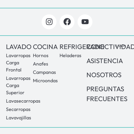
LAVADO
COCINA
REFRIGERADO
CONECTIVIDA
Lavarropas
Hornos
Heladeras
ASISTENCIA
Carga
Anafes
Frontal
Campanas
NOSOTROS
Lavarropas
Microondas
Carga
PREGUNTAS
Superior
FRECUENTES
Lavasecarropas
Secarropas
Lavavajillas