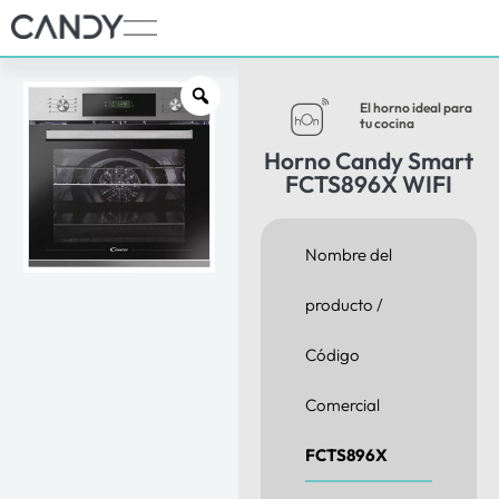
El horno ideal para
tu cocina
Horno Candy Smart
FCTS896X WIFI
Nombre del
producto /
Código
Comercial
FCTS896X