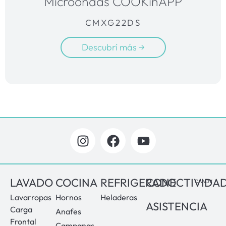
Microondas COOKinAPP
CMXG22DS
Descubrí más →
LAVADO
COCINA
REFRIGERADO
CONECTIVIDA
Lavarropas
Hornos
Heladeras
ASISTENCIA
Carga
Anafes
Frontal
Campanas