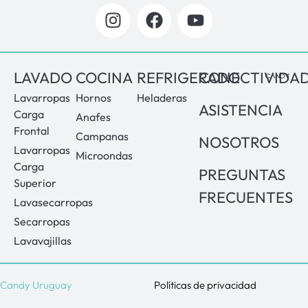
LAVADO
COCINA
REFRIGERADO
CONECTIVIDA
Lavarropas
Hornos
Heladeras
ASISTENCIA
Carga
Anafes
Frontal
Campanas
NOSOTROS
Lavarropas
Microondas
Carga
PREGUNTAS
Superior
FRECUENTES
Lavasecarropas
Secarropas
Lavavajillas
Candy Uruguay
Políticas de privacidad